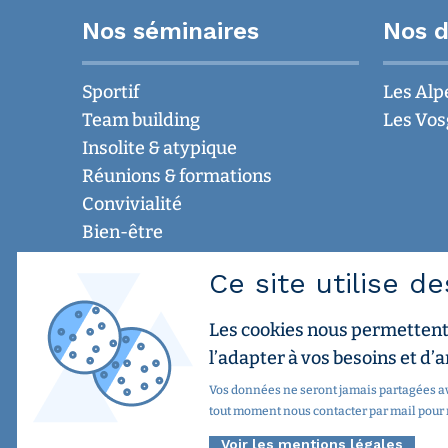
Nos séminaires
Nos d
Sportif
Les Alp
Team building
Les Vos
Insolite & atypique
Réunions & formations
Convivialité
Bien-être
Ce site utilise d
Montagne des Géants
Les cookies nous permettent
l’adapter à vos besoins et d’a
Accueil
L'équip
Vos données ne seront jamais partagées ave
Découvrir les activités
Le Mag 
tout moment nous contacter par mail pour
Créer mon séminaire
Nos par
Voir les mentions légales