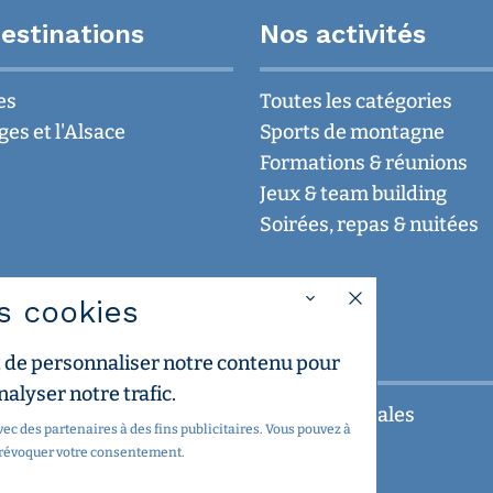
estinations
Nos activités
es
Toutes les catégories
ges et l'Alsace
Sports de montagne
Formations & réunions
Jeux & team building
Soirées, repas & nuitées
es cookies
 de personnaliser notre contenu pour
nalyser notre trafic.
e
Mentions légales
c des partenaires à des fins publicitaires. Vous pouvez à
des Géants
C.G.U.
 révoquer votre consentement.
tenaires et amis