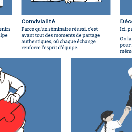
Convivialité
Déc
enirs
Parce qu’un séminaire réussi, c’est
Ici, 
uipe
avant tout des moments de partage
On la
authentiques, où chaque échange
pour 
renforce l’esprit d’équipe.
même,