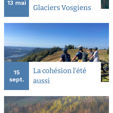
13 mai
Glaciers Vosgiens
La cohésion l'été
15
sept.
aussi