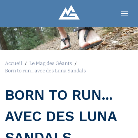
Accueil
/
Le Mag des Géants
/
Born to run... avec des Luna Sandals
BORN TO RUN...
AVEC DES LUNA
SANDALS