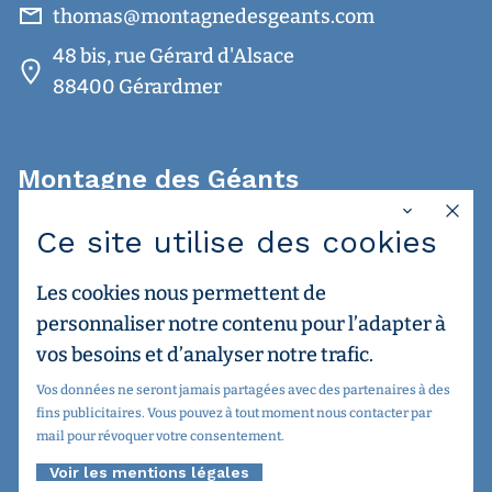
thomas@montagnedesgeants.com
48 bis, rue Gérard d'Alsace
88400 Gérardmer
Montagne des Géants
Ce site utilise des cookies
Accueil
L'équipe
Les cookies nous permettent de
Mentions légales
personnaliser notre contenu pour l’adapter à
Découvrir les activités
vos besoins et d’analyser notre trafic.
Le Mag des Géants
Vos données ne seront jamais partagées avec des partenaires à des
C.G.U.
fins publicitaires. Vous pouvez à tout moment nous contacter par
Créer mon séminaire
mail pour révoquer votre consentement.
Nos partenaires et amis
Voir les mentions légales